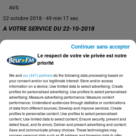
AVS
22 octobre 2018 - 49 min 17 sec
A VOTRE SERVICE DU 22-10-2018
Continuer sans accepter
AVS
Le respect de votre vie privée est notre
priorité
We and
our (447) partners
do the following data processing based on
your consent and/or our legitimate interest: Store and/or access
information on a device; Use limited data to select advertising; Create
profiles for personalised advertising; Use profiles to select personalised
advertising; Measure advertising performance; Measure content
performance; Understand audiences through statistics or combinations
of data from different sources; Develop and improve services; Create
profiles to personalise content; Use profiles to select personalised
content; Use limited data to select content; Ensure security, prevent and
DERNIERS PODCASTS
detect fraud, and fix errors; Deliver and present advertising and content;
Save and communicate privacy choices. These technologies may
process personal data such as IP address and browsing data to offer