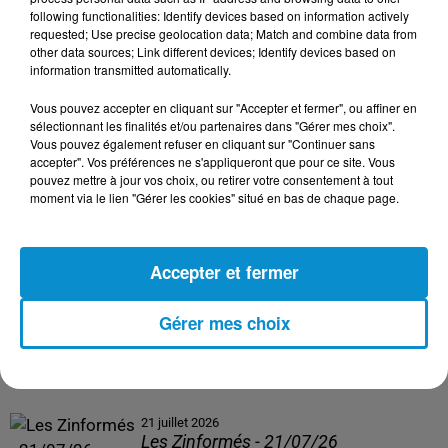
following functionalities: Identify devices based on information actively
24 juillet 2026
requested; Use precise geolocation data; Match and combine data from
Les Zinformés - 24/07/26
other data sources; Link different devices; Identify devices based on
information transmitted automatically.
Vous pouvez accepter en cliquant sur "Accepter et fermer", ou affiner en
sélectionnant les finalités et/ou partenaires dans "Gérer mes choix".
Vous pouvez également refuser en cliquant sur "Continuer sans
23 juillet 2026
accepter". Vos préférences ne s'appliqueront que pour ce site. Vous
Les Zinformés - 23/07/26
pouvez mettre à jour vos choix, ou retirer votre consentement à tout
moment via le lien "Gérer les cookies" situé en bas de chaque page.
Accepter et fermer
22 juillet 2026
Les Zinformés - 22/07/26
Gérer mes choix
21 juillet 2026
Les Zinformés - 21/07/26