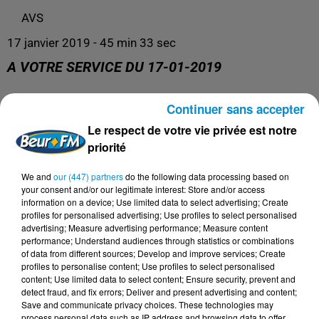
AVS
17 janvier 2019 - 45 min 33 sec
A VOTRE SERVICE DU 17-01-2019
Continuer sans accepter
AVS
Le respect de votre vie privée est notre
priorité
We and
our (447) partners
do the following data processing based on
your consent and/or our legitimate interest: Store and/or access
information on a device; Use limited data to select advertising; Create
profiles for personalised advertising; Use profiles to select personalised
advertising; Measure advertising performance; Measure content
performance; Understand audiences through statistics or combinations
of data from different sources; Develop and improve services; Create
profiles to personalise content; Use profiles to select personalised
content; Use limited data to select content; Ensure security, prevent and
DERNIERS PODCASTS
detect fraud, and fix errors; Deliver and present advertising and content;
Save and communicate privacy choices. These technologies may
process personal data such as IP address and browsing data to offer