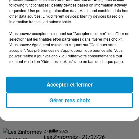
following functionalities: Identify devices based on information actively
24 juillet 2026
requested; Use precise geolocation data; Match and combine data from
Les Zinformés - 24/07/26
other data sources; Link different devices; Identify devices based on
information transmitted automatically.
Vous pouvez accepter en cliquant sur "Accepter et fermer", ou affiner en
sélectionnant les finalités et/ou partenaires dans "Gérer mes choix".
Vous pouvez également refuser en cliquant sur "Continuer sans
23 juillet 2026
accepter". Vos préférences ne s'appliqueront que pour ce site. Vous
Les Zinformés - 23/07/26
pouvez mettre à jour vos choix, ou retirer votre consentement à tout
moment via le lien "Gérer les cookies" situé en bas de chaque page.
Accepter et fermer
22 juillet 2026
Les Zinformés - 22/07/26
Gérer mes choix
21 juillet 2026
Les Zinformés - 21/07/26