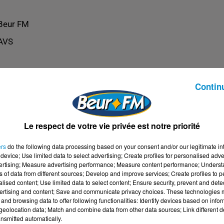
Beur FM
AVS
Contin
Le respect de votre vie privée est notre priorité
ers
do the following data processing based on your consent and/or our legitimate int
device; Use limited data to select advertising; Create profiles for personalised adver
vertising; Measure advertising performance; Measure content performance; Unders
ns of data from different sources; Develop and improve services; Create profiles to 
alised content; Use limited data to select content; Ensure security, prevent and detect
ertising and content; Save and communicate privacy choices. These technologies
and browsing data to offer following functionalities: Identify devices based on infor
eolocation data; Match and combine data from other data sources; Link different de
nsmitted automatically.