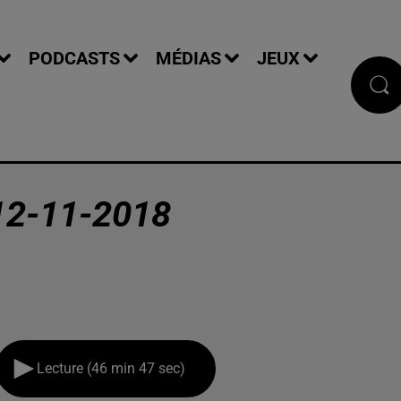
PODCASTS
MÉDIAS
JEUX
12-11-2018
Lecture (46 min 47 sec)