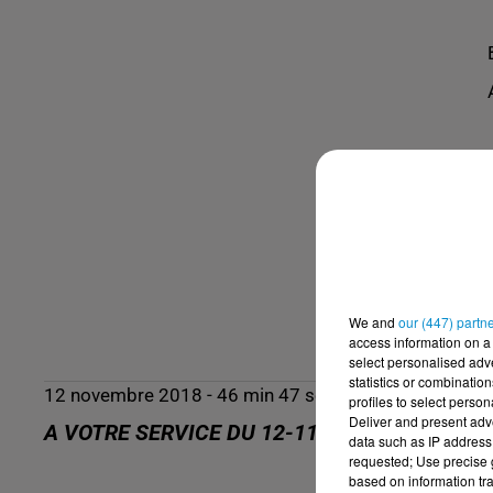
We and
our (447) partn
access information on a 
select personalised ad
statistics or combinatio
12 novembre 2018 - 46 min 47 sec
profiles to select person
Deliver and present adv
A VOTRE SERVICE DU 12-11-2018
data such as IP address 
requested; Use precise g
based on information tra