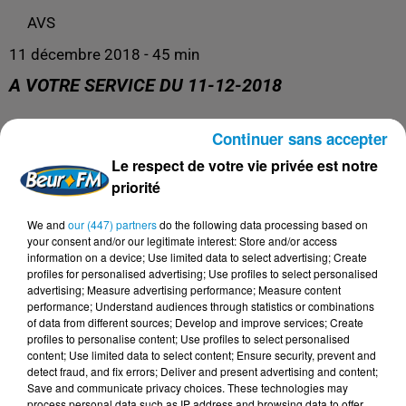
AVS
11 décembre 2018 - 45 min
A VOTRE SERVICE DU 11-12-2018
Continuer sans accepter
AVS
Le respect de votre vie privée est notre
priorité
We and
our (447) partners
do the following data processing based on
your consent and/or our legitimate interest: Store and/or access
information on a device; Use limited data to select advertising; Create
profiles for personalised advertising; Use profiles to select personalised
advertising; Measure advertising performance; Measure content
performance; Understand audiences through statistics or combinations
of data from different sources; Develop and improve services; Create
profiles to personalise content; Use profiles to select personalised
content; Use limited data to select content; Ensure security, prevent and
DERNIERS PODCASTS
detect fraud, and fix errors; Deliver and present advertising and content;
Save and communicate privacy choices. These technologies may
process personal data such as IP address and browsing data to offer