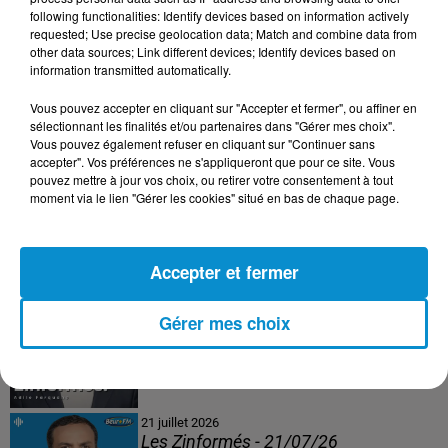
following functionalities: Identify devices based on information actively
24 juillet 2026
requested; Use precise geolocation data; Match and combine data from
Les Zinformés - 24/07/26
other data sources; Link different devices; Identify devices based on
information transmitted automatically.
Vous pouvez accepter en cliquant sur "Accepter et fermer", ou affiner en
sélectionnant les finalités et/ou partenaires dans "Gérer mes choix".
Vous pouvez également refuser en cliquant sur "Continuer sans
23 juillet 2026
accepter". Vos préférences ne s'appliqueront que pour ce site. Vous
Les Zinformés - 23/07/26
pouvez mettre à jour vos choix, ou retirer votre consentement à tout
moment via le lien "Gérer les cookies" situé en bas de chaque page.
Accepter et fermer
22 juillet 2026
Les Zinformés - 22/07/26
Gérer mes choix
21 juillet 2026
Les Zinformés - 21/07/26