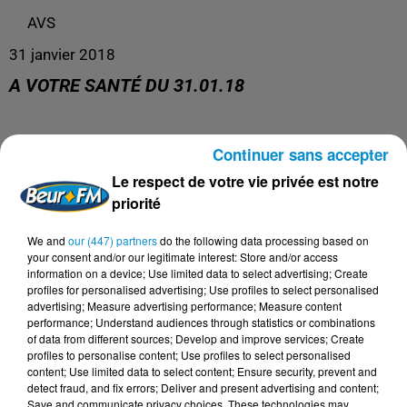
AVS
31 janvier 2018
A VOTRE SANTÉ DU 31.01.18
A Votre Santé du 31.01.18 avec Philippe Robichon
Continuer sans accepter
invité: Le Chef Voilà
Le respect de votre vie privée est notre
priorité
We and
our (447) partners
do the following data processing based on
your consent and/or our legitimate interest: Store and/or access
information on a device; Use limited data to select advertising; Create
profiles for personalised advertising; Use profiles to select personalised
advertising; Measure advertising performance; Measure content
performance; Understand audiences through statistics or combinations
of data from different sources; Develop and improve services; Create
profiles to personalise content; Use profiles to select personalised
content; Use limited data to select content; Ensure security, prevent and
detect fraud, and fix errors; Deliver and present advertising and content;
Save and communicate privacy choices. These technologies may