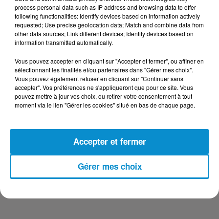
DERNIERS PODCASTS
process personal data such as IP address and browsing data to offer
following functionalities: Identify devices based on information actively
requested; Use precise geolocation data; Match and combine data from
24 juillet 2026
other data sources; Link different devices; Identify devices based on
Les Zinformés - 24/07/26
information transmitted automatically.
Vous pouvez accepter en cliquant sur "Accepter et fermer", ou affiner en
sélectionnant les finalités et/ou partenaires dans "Gérer mes choix".
Vous pouvez également refuser en cliquant sur "Continuer sans
accepter". Vos préférences ne s'appliqueront que pour ce site. Vous
23 juillet 2026
pouvez mettre à jour vos choix, ou retirer votre consentement à tout
Les Zinformés - 23/07/26
moment via le lien "Gérer les cookies" situé en bas de chaque page.
Accepter et fermer
22 juillet 2026
Gérer mes choix
Les Zinformés - 22/07/26