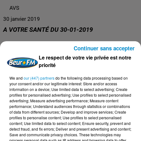
AVS
30 janvier 2019
A VOTRE SANTÉ DU 30-01-2019
Continuer sans accepter
AVS
Le respect de votre vie privée est notre
priorité
We and
our (447) partners
do the following data processing based on
your consent and/or our legitimate interest: Store and/or access
information on a device; Use limited data to select advertising; Create
profiles for personalised advertising; Use profiles to select personalised
advertising; Measure advertising performance; Measure content
performance; Understand audiences through statistics or combinations
of data from different sources; Develop and improve services; Create
profiles to personalise content; Use profiles to select personalised
content; Use limited data to select content; Ensure security, prevent and
DERNIERS PODCASTS
detect fraud, and fix errors; Deliver and present advertising and content;
Save and communicate privacy choices. These technologies may
process personal data such as IP address and browsing data to offer