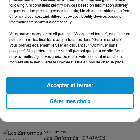
following functionalities: Identify devices based on information actively
24 juillet 2026
requested; Use precise geolocation data; Match and combine data from
Les Zinformés - 24/07/26
other data sources; Link different devices; Identify devices based on
information transmitted automatically.
Vous pouvez accepter en cliquant sur "Accepter et fermer", ou affiner en
sélectionnant les finalités et/ou partenaires dans "Gérer mes choix".
Vous pouvez également refuser en cliquant sur "Continuer sans
23 juillet 2026
accepter". Vos préférences ne s'appliqueront que pour ce site. Vous
Les Zinformés - 23/07/26
pouvez mettre à jour vos choix, ou retirer votre consentement à tout
moment via le lien "Gérer les cookies" situé en bas de chaque page.
Accepter et fermer
22 juillet 2026
Les Zinformés - 22/07/26
Gérer mes choix
21 juillet 2026
Les Zinformés - 21/07/26