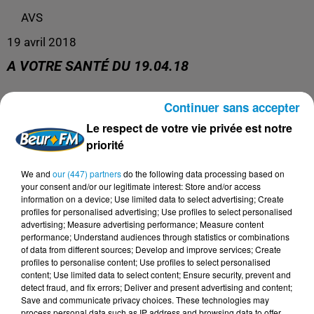
AVS
19 avril 2018
A VOTRE SANTÉ DU 19.04.18
Continuer sans accepter
A Votre Santé du 19.04.18
Le respect de votre vie privée est notre
priorité
We and
our (447) partners
do the following data processing based on
your consent and/or our legitimate interest: Store and/or access
information on a device; Use limited data to select advertising; Create
profiles for personalised advertising; Use profiles to select personalised
advertising; Measure advertising performance; Measure content
performance; Understand audiences through statistics or combinations
of data from different sources; Develop and improve services; Create
profiles to personalise content; Use profiles to select personalised
content; Use limited data to select content; Ensure security, prevent and
DERNIERS PODCASTS
detect fraud, and fix errors; Deliver and present advertising and content;
Save and communicate privacy choices. These technologies may
process personal data such as IP address and browsing data to offer