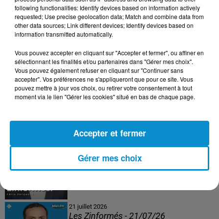
following functionalities: Identify devices based on information actively
24 juillet 2026
requested; Use precise geolocation data; Match and combine data from
Les Zinformés - 24/07/26
other data sources; Link different devices; Identify devices based on
information transmitted automatically.
Vous pouvez accepter en cliquant sur "Accepter et fermer", ou affiner en
sélectionnant les finalités et/ou partenaires dans "Gérer mes choix".
Vous pouvez également refuser en cliquant sur "Continuer sans
23 juillet 2026
accepter". Vos préférences ne s'appliqueront que pour ce site. Vous
Les Zinformés - 23/07/26
pouvez mettre à jour vos choix, ou retirer votre consentement à tout
moment via le lien "Gérer les cookies" situé en bas de chaque page.
Accepter et fermer
22 juillet 2026
Les Zinformés - 22/07/26
Gérer mes choix
21 juillet 2026
Les Zinformés - 21/07/26