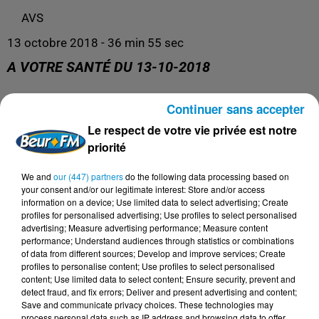
AVS
13 octobre 2018 - 36 min 55 sec
A VOTRE SANTÉ DU 13-10-2018
Continuer sans accepter
AVS
Le respect de votre vie privée est notre
priorité
We and
our (447) partners
do the following data processing based on
your consent and/or our legitimate interest: Store and/or access
information on a device; Use limited data to select advertising; Create
profiles for personalised advertising; Use profiles to select personalised
advertising; Measure advertising performance; Measure content
performance; Understand audiences through statistics or combinations
of data from different sources; Develop and improve services; Create
profiles to personalise content; Use profiles to select personalised
content; Use limited data to select content; Ensure security, prevent and
DERNIERS PODCASTS
detect fraud, and fix errors; Deliver and present advertising and content;
Save and communicate privacy choices. These technologies may
process personal data such as IP address and browsing data to offer