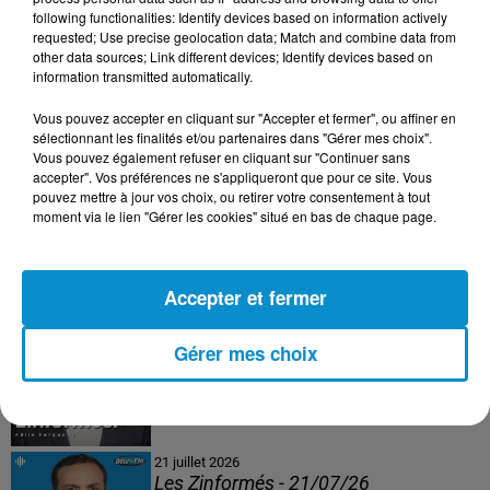
following functionalities: Identify devices based on information actively
24 juillet 2026
requested; Use precise geolocation data; Match and combine data from
Les Zinformés - 24/07/26
other data sources; Link different devices; Identify devices based on
information transmitted automatically.
Vous pouvez accepter en cliquant sur "Accepter et fermer", ou affiner en
sélectionnant les finalités et/ou partenaires dans "Gérer mes choix".
Vous pouvez également refuser en cliquant sur "Continuer sans
23 juillet 2026
accepter". Vos préférences ne s'appliqueront que pour ce site. Vous
Les Zinformés - 23/07/26
pouvez mettre à jour vos choix, ou retirer votre consentement à tout
moment via le lien "Gérer les cookies" situé en bas de chaque page.
Accepter et fermer
22 juillet 2026
Les Zinformés - 22/07/26
Gérer mes choix
21 juillet 2026
Les Zinformés - 21/07/26