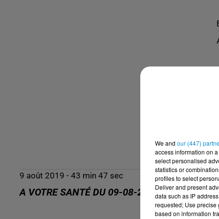
We and
our (447) partn
access information on a 
select personalised ad
statistics or combinatio
9 août 2019 - 43 min 47 sec
profiles to select person
Deliver and present adv
A VOTRE SANTÉ DU 09-08-2019
data such as IP address 
requested; Use precise g
based on information tra