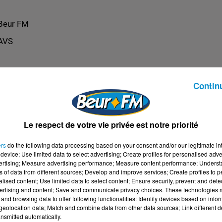
Beur FM
AVS
Contin
Le respect de votre vie privée est notre priorité
ers
do the following data processing based on your consent and/or our legitimate int
device; Use limited data to select advertising; Create profiles for personalised adver
vertising; Measure advertising performance; Measure content performance; Unders
ns of data from different sources; Develop and improve services; Create profiles to 
alised content; Use limited data to select content; Ensure security, prevent and detect
ertising and content; Save and communicate privacy choices. These technologies
and browsing data to offer following functionalities: Identify devices based on infor
eolocation data; Match and combine data from other data sources; Link different de
nsmitted automatically.