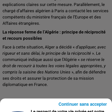
explications claires sur cette mesure. Parallèlement, le
chargé d’affaires algérien à Paris a contacté les services
compétents du ministère français de l’Europe et des
Affaires étrangères.
La réponse ferme de l’Algérie : principe de réciprocité
et recours possibles
Face à cette situation, Alger a décidé «
d’appliquer, avec
rigueur et sans délai, le principe de la réciprocité
». Le
communiqué indique aussi que l’Algérie «
se réserve le
droit de recourir à toutes les voies légales appropriées, y
compris la saisine des Nations Unies
», afin de défendre
ses droits et assurer la protection de sa mission
diplomatique en France.
Continuer sans accepter
Le respect de votre vie privée est notre